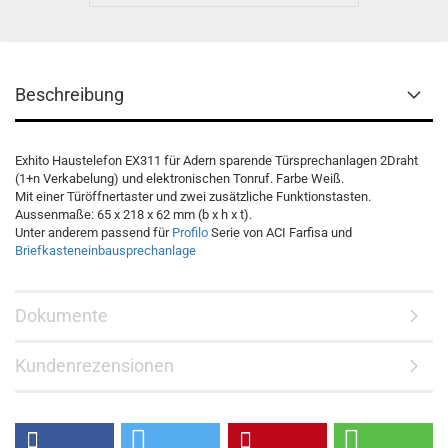
Beschreibung
Exhito Haustelefon EX311 für Adern sparende Türsprechanlagen 2Draht
(1+n Verkabelung) und elektronischen Tonruf. Farbe Weiß.
Mit einer Türöffnertaster und zwei zusätzliche Funktionstasten.
Aussenmaße: 65 x 218 x 62 mm (b x h x t).
Unter anderem passend für
Profilo
Serie von ACI Farfisa und
Briefkasteneinbausprechanlage
Dokumente
Kundenrezensionen