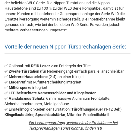
der beliebten WL0 Serie. Die Nippon Türstation und die Nippon
Haustelefone sind zu 100 % zu der WL0 Serie kompatibel, damit ist für
unsere Kunden mit bestehender Gegensprechanlage der Serie WL0 die
Ersatzteilversorgung weiterhin sichergestellt. Die Inbetriebnahme bleibt
genauso einfach, wie bei der beliebten WL0 Serie. Es wurden jedoch
mehrere Verbesserungen umgesetzt.
Vorteile der neuen Nippon Türsprechanlagen Serie:
✅ Optional: mit
RFID Leser
zum Entriegeln der Türe
✅
Zweite Türstation
(für Nebeneingang) einfach parallel anschließbar
✅
Mehrere Haustelefone
(2-4) an einer Klingel
✅
Etagenruf
mit Rufunterscheidung integriert
✅
Mithörsperre
integriert
✅ LED
beleuchtete Namensschilder und Klingeltaster
✅
Vandalismus Schutz
: 6 mm massive Aluminium Frontplatte,
Sicherheitsschrauben, Metallgehäuse
✅ Einstellmöglichkeiten der Türstation:
Türöffnungsdauer
(1-12 Sek),
Klingellautstärke
,
Sprachlautstärke
, Mikrofon Empfindlichkeit
Ein Leistungsumfang, welcher in der Preisklasse bei
Türsprechanlagen sonst nicht zu finden ist!