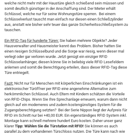
welche nicht mehr mit der Haustüre gleich schießend sein müssen und
somit deutlich günstiger in der Anschaffung sind. Der Mieter erhält
Schlüssel, welche nur für seine Wohnungstüre sperren. Bei einem
Schlüsselverlust tauscht man einfach nur diesen einen Schließzylinder
aus, anstatt wie bisher sehr teuer das ganze Sicherheitsschließsystem zu
tauschen.
Ein RFID-Tag für hunderte Türen:
Sie haben mehrere Objekte? Jeder
Hausverwalter und Hausmeister kennt das Problem. Bisher hatten Sie
einen riesigen Schlüsselbund und die Sorge war riesig, wenn dieser mal
verlegt oder gar verloren wurde. Jetzt genügt ein einziger RFID
Schlüsselanhänger, diesen könne Sie in beliebig viele RFID Lesefeldern
anlernen und somit die Berechtigung erteilen, dass dieser RFID-Tag diese
Türe entriegelt.
Fazit:
Nicht nur für Menschen mit körperlichen Einschränkungen ist ein
elektronischer Türöffner per RFID eine angenehme Alternative zum
herkömmlichen Schlüssel. Auch Eltern mit Kindern schätzen die Vorteile
von RFID-Chips. Wenn Sie Ihre Sprechanlage erneuern, warum dann nicht
gleich auf ein moderneres und zudem kostengünstiges System für die
Zugangsberechtigung setzten? Bei der Serie Nippon liegt der Aufpreis für
RFID im Schnitt nur bei +40,00 EUR. Ein eigenständiges RFID System inkl.
Montage kann schnell mehrere hundert Euro kosten. Daher unser ganz
klarer
Tipp: Wählen Sie die Türstation mit RFID!
Sie können es auch
parallel zu dem vorhandenen Türschloss nutzen. Die Türe kann nach wie