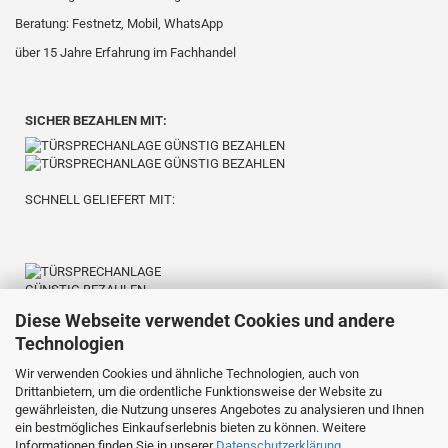
Beratung: Festnetz, Mobil, WhatsApp
über 15 Jahre Erfahrung im Fachhandel
SICHER BEZAHLEN MIT:
SCHNELL GELIEFERT MIT:
Diese Webseite verwendet Cookies und andere
Technologien
Wir verwenden Cookies und ähnliche Technologien, auch von
BEWERTUNGEN:
Drittanbietern, um die ordentliche Funktionsweise der Website zu
gewährleisten, die Nutzung unseres Angebotes zu analysieren und Ihnen
e
b
a
y
100,0 % positiv
ein bestmögliches Einkaufserlebnis bieten zu können. Weitere
⭐️⭐️⭐️⭐️⭐️
23.419 Bewertungen mit 5,0
Informationen finden Sie in unserer
Datenschutzerklärung
.