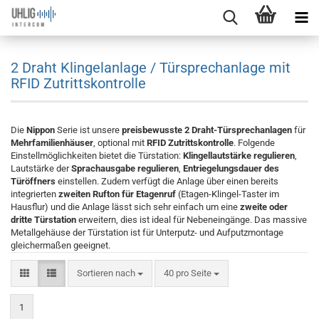
2 Draht Klingelanlage / Türsprechanlage mit
RFID Zutrittskontrolle
Die
Nippon
Serie ist unsere
preisbewusste 2 Draht-Türsprechanlagen
für
Mehrfamilienhäuser
, optional mit
RFID Zutrittskontrolle
. Folgende
Einstellmöglichkeiten bietet die Türstation:
Klingellautstärke regulieren
,
Lautstärke der
Sprachausgabe regulieren
,
Entriegelungsdauer des
Türöffners
einstellen. Zudem verfügt die Anlage über einen bereits
integrierten
zweiten Rufton für Etagenruf
(Etagen-Klingel-Taster im
Hausflur) und die Anlage lässt sich sehr einfach um eine
zweite oder
dritte Türstation
erweitern, dies ist ideal für Nebeneingänge. Das massive
Metallgehäuse der Türstation ist für Unterputz- und Aufputzmontage
gleichermaßen geeignet.
Sortieren nach
40 pro Seite
1