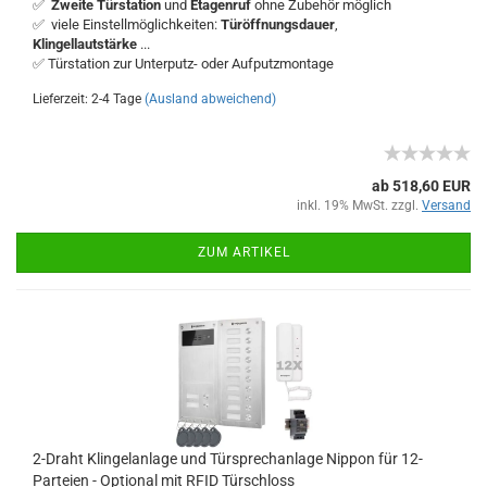
✅
Zweite Türstation
und
Etagenruf
ohne Zubehör möglich
✅ viele Einstellmöglichkeiten:
Türöffnungsdauer
,
Klingellautstärke
...
✅ Türstation zur Unterputz- oder Aufputzmontage
Lieferzeit: 2-4 Tage
(Ausland abweichend)
ab 518,60 EUR
inkl. 19% MwSt. zzgl.
Versand
ZUM ARTIKEL
2-Draht Klingelanlage und Türsprechanlage Nippon für 12-
Parteien - Optional mit RFID Türschloss