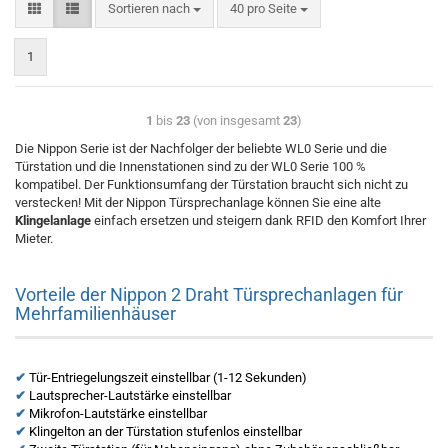
Sortieren nach
40 pro Seite
1
1
bis
23
(von insgesamt
23
)
Die Nippon Serie ist der Nachfolger der beliebte WL0 Serie und die
Türstation und die Innenstationen sind zu der WL0 Serie 100 %
kompatibel. Der Funktionsumfang der Türstation braucht sich nicht zu
verstecken! Mit der Nippon Türsprechanlage können Sie eine alte
Klingelanlage
einfach ersetzen und steigern dank RFID den Komfort Ihrer
Mieter.
Vorteile der Nippon 2 Draht Türsprechanlagen für
Mehrfamilienhäuser
✔
Tür-Entriegelungszeit einstellbar (1-12 Sekunden)
✔
Lautsprecher-Lautstärke einstellbar
✔
Mikrofon-Lautstärke einstellbar
✔
Klingelton an der Türstation stufenlos einstellbar