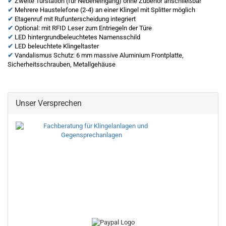
✔
Zweite Türstation (für Nebeneingang) ohne Zubehör anschließbar
✔
Mehrere Haustelefone (2-4) an einer Klingel mit Splitter möglich
✔
Etagenruf mit Rufunterscheidung integriert
✔
Optional: mit RFID Leser zum Entriegeln der Türe
✔
LED hintergrundbeleuchtetes Namensschild
✔
LED beleuchtete Klingeltaster
✔
Vandalismus Schutz: 6 mm massive Aluminium Frontplatte,
Sicherheitsschrauben, Metallgehäuse
Unser Versprechen