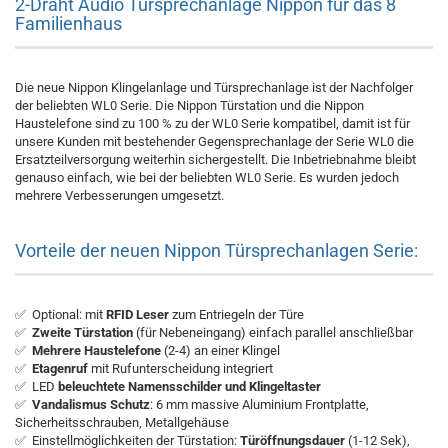
2-Draht Audio Türsprechanlage Nippon für das 8
Familienhaus
Die neue Nippon Klingelanlage und Türsprechanlage ist der Nachfolger
der beliebten WL0 Serie. Die Nippon Türstation und die Nippon
Haustelefone sind zu 100 % zu der WL0 Serie kompatibel, damit ist für
unsere Kunden mit bestehender Gegensprechanlage der Serie WL0 die
Ersatzteilversorgung weiterhin sichergestellt. Die Inbetriebnahme bleibt
genauso einfach, wie bei der beliebten WL0 Serie. Es wurden jedoch
mehrere Verbesserungen umgesetzt.
Vorteile der neuen Nippon Türsprechanlagen Serie:
✅ Optional: mit
RFID Leser
zum Entriegeln der Türe
✅
Zweite Türstation
(für Nebeneingang) einfach parallel anschließbar
✅
Mehrere Haustelefone
(2-4) an einer Klingel
✅
Etagenruf
mit Rufunterscheidung integriert
✅ LED
beleuchtete Namensschilder und Klingeltaster
✅
Vandalismus Schutz
: 6 mm massive Aluminium Frontplatte,
Sicherheitsschrauben, Metallgehäuse
✅ Einstellmöglichkeiten der Türstation:
Türöffnungsdauer
(1-12 Sek),