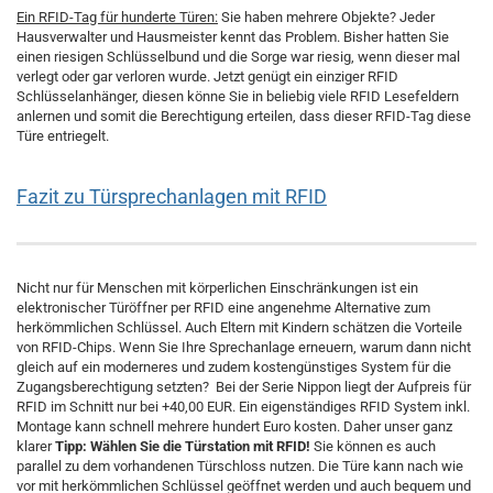
Ein RFID-Tag für hunderte Türen:
Sie haben mehrere Objekte? Jeder
Hausverwalter und Hausmeister kennt das Problem. Bisher hatten Sie
einen riesigen Schlüsselbund und die Sorge war riesig, wenn dieser mal
verlegt oder gar verloren wurde. Jetzt genügt ein einziger RFID
Schlüsselanhänger, diesen könne Sie in beliebig viele RFID Lesefeldern
anlernen und somit die Berechtigung erteilen, dass dieser RFID-Tag diese
Türe entriegelt.
Fazit zu Türsprechanlagen mit RFID
Nicht nur für Menschen mit körperlichen Einschränkungen ist ein
elektronischer Türöffner per RFID eine angenehme Alternative zum
herkömmlichen Schlüssel. Auch Eltern mit Kindern schätzen die Vorteile
von RFID-Chips. Wenn Sie Ihre Sprechanlage erneuern, warum dann nicht
gleich auf ein moderneres und zudem kostengünstiges System für die
Zugangsberechtigung setzten? Bei der Serie Nippon liegt der Aufpreis für
RFID im Schnitt nur bei +40,00 EUR. Ein eigenständiges RFID System inkl.
Montage kann schnell mehrere hundert Euro kosten. Daher unser ganz
klarer
Tipp: Wählen Sie die Türstation mit RFID!
Sie können es auch
parallel zu dem vorhandenen Türschloss nutzen. Die Türe kann nach wie
vor mit herkömmlichen Schlüssel geöffnet werden und auch bequem und