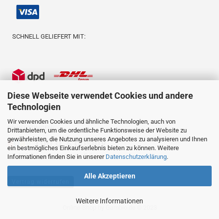
SCHNELL GELIEFERT MIT:
Diese Webseite verwendet Cookies und andere
Technologien
Wir verwenden Cookies und ähnliche Technologien, auch von
BEWERTUNGEN:
Drittanbietern, um die ordentliche Funktionsweise der Website zu
gewährleisten, die Nutzung unseres Angebotes zu analysieren und Ihnen
e
b
a
y
100,0 % positiv
ein bestmögliches Einkaufserlebnis bieten zu können. Weitere
⭐️⭐️⭐️⭐️⭐️
23.419 Bewertungen mit 5,0
Informationen finden Sie in unserer
Datenschutzerklärung
.
Alle Akzeptieren
Vertrag widerrufen
Weitere Informationen
Online-Shop
by Gambio.de © 2023