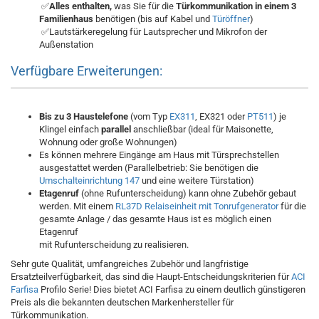
✅
Alles enthalten,
was Sie für die
Türkommunikation in einem 3
Familienhaus
benötigen (bis auf Kabel und
Türöffner
)
✅Lautstärkeregelung für Lautsprecher und Mikrofon der
Außenstation
Verfügbare Erweiterungen:
Bis zu 3 Haustelefone
(vom Typ
EX311
, EX321 oder
PT511
) je
Klingel einfach
parallel
anschließbar (ideal für Maisonette,
Wohnung oder große Wohnungen)
Es können mehrere Eingänge am Haus mit Türsprechstellen
ausgestattet werden (Parallelbetrieb: Sie benötigen die
Umschalteinrichtung 147
und eine weitere Türstation)
Etagenruf
(ohne Rufunterscheidung) kann ohne Zubehör gebaut
werden. Mit einem
RL37D Relaiseinheit
mit Tonrufgenerator
für die
gesamte Anlage / das gesamte Haus ist es möglich einen
Etagenruf
mit Rufunterscheidung zu realisieren.
Sehr gute Qualität, umfangreiches Zubehör und langfristige
Ersatzteilverfügbarkeit, das sind die Haupt-Entscheidungskriterien für
ACI
Farfisa
Profilo Serie! Dies bietet ACI Farfisa zu einem deutlich günstigeren
Preis als die bekannten deutschen Markenhersteller für
Türkommunikation.