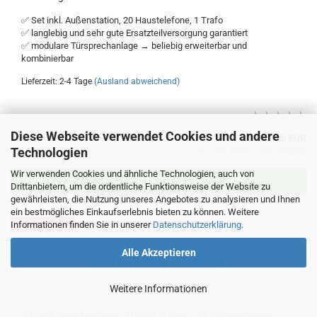
✅ Set inkl. Außenstation, 20 Haustelefone, 1 Trafo
✅ langlebig und sehr gute Ersatzteilversorgung garantiert
✅ modulare Türsprechanlage → beliebig erweiterbar und
kombinierbar
Lieferzeit: 2-4 Tage
(Ausland abweichend)
Diese Webseite verwendet Cookies und andere
ab 901,60 EUR
Technologien
inkl. 19% MwSt. zzgl.
Versand
Wir verwenden Cookies und ähnliche Technologien, auch von
ZUM ARTIKEL
Drittanbietern, um die ordentliche Funktionsweise der Website zu
gewährleisten, die Nutzung unseres Angebotes zu analysieren und Ihnen
ein bestmögliches Einkaufserlebnis bieten zu können. Weitere
Informationen finden Sie in unserer
Datenschutzerklärung
.
AUSVERKAUFT
Alle Akzeptieren
Weitere Informationen
2-Draht Sprechanlagen PROFILO Serie - 22 Wohneinheiten