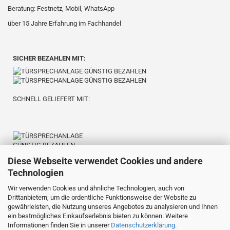
Beratung: Festnetz, Mobil, WhatsApp
über 15 Jahre Erfahrung im Fachhandel
SICHER BEZAHLEN MIT:
SCHNELL GELIEFERT MIT:
Diese Webseite verwendet Cookies und andere
Technologien
Wir verwenden Cookies und ähnliche Technologien, auch von
BEWERTUNGEN:
Drittanbietern, um die ordentliche Funktionsweise der Website zu
gewährleisten, die Nutzung unseres Angebotes zu analysieren und Ihnen
e
b
a
y
100,0 % positiv
ein bestmögliches Einkaufserlebnis bieten zu können. Weitere
⭐️⭐️⭐️⭐️⭐️
23.419 Bewertungen mit 5,0
Informationen finden Sie in unserer
Datenschutzerklärung
.