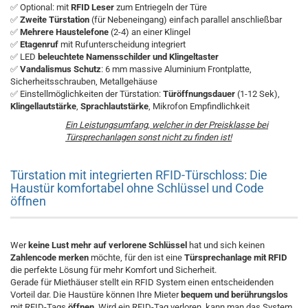
✅ Optional: mit
RFID Leser
zum Entriegeln der Türe
✅
Zweite Türstation
(für Nebeneingang) einfach parallel anschließbar
✅
Mehrere Haustelefone
(2-4) an einer Klingel
✅
Etagenruf
mit Rufunterscheidung integriert
✅ LED
beleuchtete Namensschilder und Klingeltaster
✅
Vandalismus Schutz
: 6 mm massive Aluminium Frontplatte,
Sicherheitsschrauben, Metallgehäuse
✅ Einstellmöglichkeiten der Türstation:
Türöffnungsdauer
(1-12 Sek),
Klingellautstärke
,
Sprachlautstärke
, Mikrofon Empfindlichkeit
Ein Leistungsumfang, welcher in der Preisklasse bei
Türsprechanlagen sonst nicht zu finden ist!
Türstation mit integrierten RFID-Türschloss: Die
Haustür komfortabel ohne Schlüssel und Code
öffnen
Wer
keine Lust mehr auf verlorene Schlüssel
hat und sich keinen
Zahlencode merken
möchte, für den ist eine
Türsprechanlage mit RFID
die perfekte Lösung für mehr Komfort und Sicherheit.
Gerade für Miethäuser stellt ein RFID System einen entscheidenden
Vorteil dar. Die Haustüre können Ihre Mieter
bequem und berührungslos
mit RFID-Tags
öffnen
. Wird ein RFID-Tag verloren, kann man das System