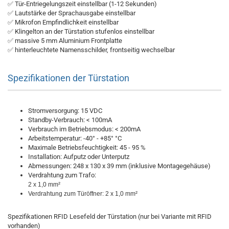
✅ Tür-Entriegelungszeit einstellbar (1-12 Sekunden)
✅ Lautstärke der Sprachausgabe einstellbar
✅ Mikrofon Empfindlichkeit einstellbar
✅ Klingelton an der Türstation stufenlos einstellbar
✅ massive 5 mm Aluminium Frontplatte
✅ hinterleuchtete Namensschilder, frontseitig wechselbar
Spezifikationen der Türstation
Stromversorgung: 15 VDC
Standby-Verbrauch: < 100mA
Verbrauch im Betriebsmodus: < 200mA
Arbeitstemperatur: -40° - +85° °C
Maximale Betriebsfeuchtigkeit: 45 - 95 %
Installation: Aufputz oder Unterputz
Abmessungen: 248 x 130 x 39 mm (inklusive Montagegehäuse)
Verdrahtung zum Trafo:
2 x 1,0 mm²
Verdrahtung zum Türöffner:
2 x 1,0 mm²
Spezifikationen RFID Lesefeld der Türstation (nur bei Variante mit RFID
vorhanden)