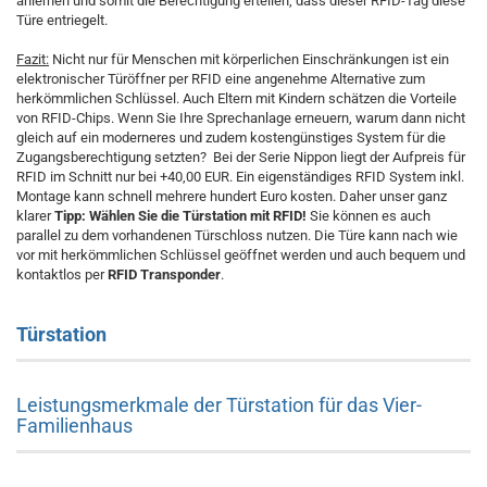
anlernen und somit die Berechtigung erteilen, dass dieser RFID-Tag diese
Türe entriegelt.
Fazit:
Nicht nur für Menschen mit körperlichen Einschränkungen ist ein
elektronischer Türöffner per RFID eine angenehme Alternative zum
herkömmlichen Schlüssel. Auch Eltern mit Kindern schätzen die Vorteile
von RFID-Chips. Wenn Sie Ihre Sprechanlage erneuern, warum dann nicht
gleich auf ein moderneres und zudem kostengünstiges System für die
Zugangsberechtigung setzten? Bei der Serie Nippon liegt der Aufpreis für
RFID im Schnitt nur bei +40,00 EUR. Ein eigenständiges RFID System inkl.
Montage kann schnell mehrere hundert Euro kosten. Daher unser ganz
klarer
Tipp: Wählen Sie die Türstation mit RFID!
Sie können es auch
parallel zu dem vorhandenen Türschloss nutzen. Die Türe kann nach wie
vor mit herkömmlichen Schlüssel geöffnet werden und auch bequem und
kontaktlos per
RFID Transponder
.
Türstation
Leistungsmerkmale der Türstation für das Vier-
Familienhaus