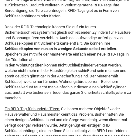
zurücksetzen. Dadurch verlieren in Verlust geratene RFID-Tags Ihre
Berechtigung, die Türe zu entriegeln. RFID-Tags gibt es in Form von
Schlüsselanhängern oder Karten.
Dank der RFID Technologie können Sie auf ein teures
Sicherheitsschließsystem mit gleich schließenden Zylindern für Haustüre
und Wohnungstüren verzichten. Auch das aufwendige Anfertigen von
Schlüsselkopien mit Sicherheitskarte entfällt. Sie können Ihre
Schlüsselkopien von nun an in wenigen Sekunde selbst erstellen
.
Speichern Sie mithilfe der Master-Karte einfach einen neue RFID-Tags in
der Türstation ab.
In den Wohnungstüren können nicht Schließzylinder verbaut werden,
welche nicht mehr mit der Haustüre gleich schießend sein müssen und
somit deutlich günstiger in der Anschaffung sind. Der Mieter erhält
Schlüssel, welche nur für seine Wohnungstüre sperren. Bei einem
Schlüsselverlust tauscht man einfach nur diesen einen Schließzylinder
aus, anstatt wie bisher sehr teuer das ganze Sicherheitsschließsystem zu
tauschen.
Ein RFID-Tag für hunderte Türen:
Sie haben mehrere Objekte? Jeder
Hausverwalter und Hausmeister kennt das Problem. Bisher hatten Sie
einen riesigen Schlüsselbund und die Sorge war riesig, wenn dieser mal
verlegt oder gar verloren wurde. Jetzt genügt ein einziger RFID
Schlüsselanhänger, diesen könne Sie in beliebig viele RFID Lesefeldern