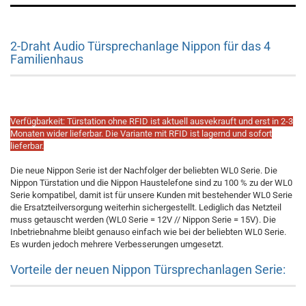
2-Draht Audio Türsprechanlage Nippon für das 4
Familienhaus
Verfügbarkeit: Türstation ohne RFID ist aktuell ausvekrauft und erst in 2-3
Monaten wider lieferbar. Die Variante mit RFID ist lagernd und sofort
lieferbar.
Die neue Nippon Serie ist der Nachfolger der beliebten WL0 Serie. Die
Nippon Türstation und die Nippon Haustelefone sind zu 100 % zu der WL0
Serie kompatibel, damit ist für unsere Kunden mit bestehender WL0 Serie
die Ersatzteilversorgung weiterhin sichergestellt. Lediglich das Netzteil
muss getauscht werden (WL0 Serie = 12V // Nippon Serie = 15V). Die
Inbetriebnahme bleibt genauso einfach wie bei der beliebten WL0 Serie.
Es wurden jedoch mehrere Verbesserungen umgesetzt.
Vorteile der neuen Nippon Türsprechanlagen Serie: