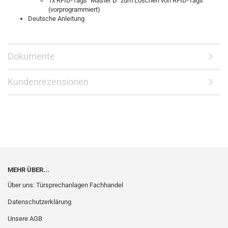
1x RFID-Tags "Master D" zum Löschen von RFID-Tags
(vorprogrammiert)
Deutsche Anleitung
Dokumente
Kundenrezensionen
MEHR ÜBER...
Über uns: Türsprechanlagen Fachhandel
Datenschutzerklärung
Unsere AGB