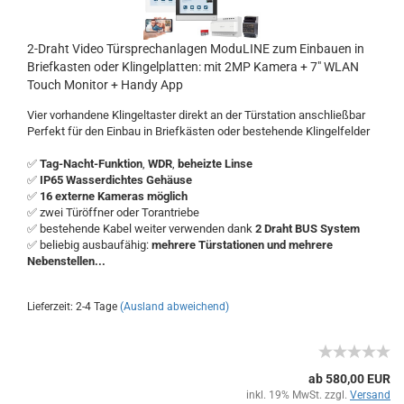
2-Draht Video Türsprechanlagen ModuLINE zum Einbauen in
Briefkasten oder Klingelplatten: mit 2MP Kamera + 7" WLAN
Touch Monitor + Handy App
Vier vorhandene Klingeltaster direkt an der Türstation anschließbar
Perfekt für den Einbau in Briefkästen oder bestehende Klingelfelder
✅
Tag-Nacht-Funktion
,
WDR
,
beheizte Linse
✅
IP65 Wasserdichtes Gehäuse
✅
16 externe Kameras möglich
✅ zwei Türöffner
oder Torantriebe
✅ bestehende Kabel weiter verwenden dank
2 Draht BUS System
✅ beliebig ausbaufähig:
mehrere Türstationen und mehrere
Nebenstellen...
Lieferzeit: 2-4 Tage
(Ausland abweichend)
ab 580,00 EUR
inkl. 19% MwSt. zzgl.
Versand