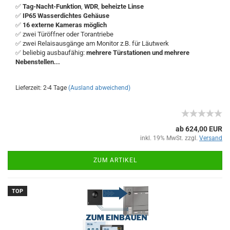
✅
Tag-Nacht-Funktion
,
WDR
,
beheizte Linse
✅
IP65 Wasserdichtes Gehäuse
✅
16 externe Kameras möglich
✅ zwei Türöffner
oder Torantriebe
✅ zwei Relaisausgänge am Monitor z.B. für Läutwerk
✅ beliebig ausbaufähig:
mehrere Türstationen und mehrere
Nebenstellen...
Lieferzeit: 2-4 Tage
(Ausland abweichend)
ab 624,00 EUR
inkl. 19% MwSt. zzgl.
Versand
ZUM ARTIKEL
TOP