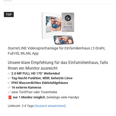
TOP
StarterLINE Videosprechanlage für Einfamilienhaus | 2-Draht,
Full HD, WLAN, App
Unsere klare Empfehlung für das Einfamilienhaus, falls
Ihnen ein Monitor ausreicht
✅
2.0 MP FULL HD 170° Weitwinkel
✅
Tag-Nacht-Funktion
,
WDR
,
beheizte Linse
✅
IP65 Wasserdichtes Edelstahlgehäuse
✅
16 externe Kameras
✅ zwei Türöffner
oder Torantriebe
-
nur 1 Monitor möglich
, beliebige viele Handys
Lieferzeit: 2-4 Tage
(Ausland abweichend)