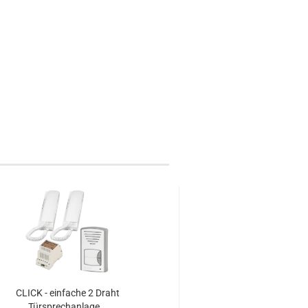
CLICK - einfache 2 Draht
2-Draht Klingel und 
Türsprechanlage...
PROFILO.