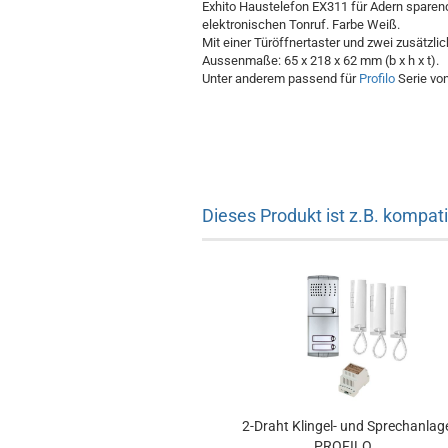
Exhito Haustelefon EX311 für Adern sparen
elektronischen Tonruf. Farbe Weiß.
Mit einer Türöffnertaster und zwei zusätzli
Aussenmaße: 65 x 218 x 62 mm (b x h x t).
Unter anderem passend für
Profilo
Serie von
Dieses Produkt ist z.B. kompati
2-Draht Klingel- und Sprechanlag
PROFILO...