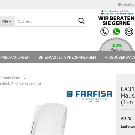
Deutsc
Lieferland
Alle
SPRECHANLAGEN
BRIEFKASTEN SPRECHANLAGEN
VIDEOÜBERWAC
NHAUS
FÜR 2-FAMILIENHAUS
FÜR 3-FAMILIENHAUS
FÜR 4-FAMI
»
Profilo Serie
ENHAUS
FÜR 8-FAMILIENHAUS
Technik (1+n Verkabelung)
Konto erstellen
EX311
Haust
Passwort vergessen?
(1+n
Art.Nr.:
Lieferze