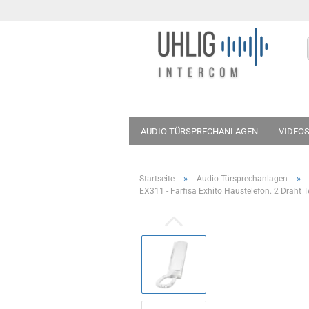
AUDIO TÜRSPRECHANLAGEN
VIDEO
TÜRSPRECHANLAGE FÜR DAS 1-FAMILIE
»
»
Startseite
Audio Türsprechanlagen
FÜR 6-FAMILIENHAUS
FÜR 7-FAMILI
EX311 - Farfisa Exhito Haustelefon. 2 Draht 