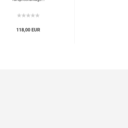
118,00 EUR
ab 263,00