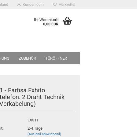
hland
Kundenlogin
Merkzettel
Ihr Warenkorb
0,00 EUR
HUNG
ZUBEHÖR
TÜRÖFFNER
LIENHAUS
FÜR 5-FAMILIENHAUS
MONTAGE-PARTNER
 - Farfisa Exhito
elefon. 2 Draht Technik
 Verkabelung)
EX311
it:
2-4 Tage
(Ausland abweichend)