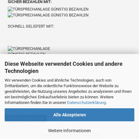
SICHER BEZAHLEN MIT:
SCHNELL GELIEFERT MIT:
Diese Webseite verwendet Cookies und andere
Technologien
Wir verwenden Cookies und ähnliche Technologien, auch von
BEWERTUNGEN:
Drittanbietern, um die ordentliche Funktionsweise der Website zu
gewährleisten, die Nutzung unseres Angebotes zu analysieren und Ihnen
e
b
a
y
100,0 % positiv
ein bestmögliches Einkaufserlebnis bieten zu können. Weitere
⭐️⭐️⭐️⭐️⭐️
23.419 Bewertungen mit 5,0
Informationen finden Sie in unserer
Datenschutzerklärung
.
Alle Akzeptieren
Vertrag widerrufen
Weitere Informationen
Online-Shop
by Gambio.de © 2023