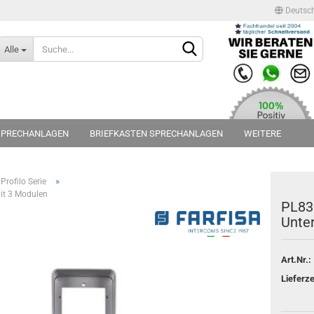
Deutsc
Lieferland
Alle
SPRECHANLAGEN
BRIEFKASTEN SPRECHANLAGEN
WEITERE
»
Profilo Serie
it 3 Modulen
Konto erstellen
PL83
Unte
Passwort vergessen?
Art.Nr.:
Lieferze