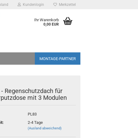
hland
Kundenlogin
Merkzettel
Ihr Warenkorb
0,00 EUR
MONTAGE-PARTNER
 - Regenschutzdach für
rputzdose mit 3 Modulen
PL83
it:
2-4 Tage
(Ausland abweichend)